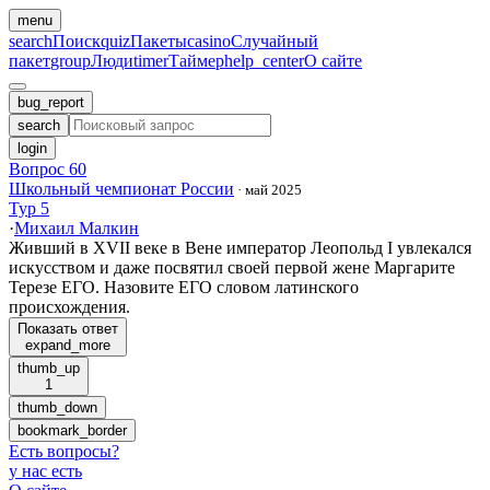
menu
search
Поиск
quiz
Пакеты
casino
Случайный
пакет
group
Люди
timer
Таймер
help_center
О сайте
bug_report
search
login
Вопрос 60
Школьный чемпионат России
·
май 2025
Тур 5
·
Михаил Малкин
Живший в XVII веке в Вене император Леопольд I увлекался
искусством и даже посвятил своей первой жене Маргарите
Терезе ЕГО. Назовите ЕГО словом латинского
происхождения.
Показать ответ
expand_more
thumb_up
1
thumb_down
bookmark_border
Есть вопросы
?
у нас есть