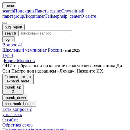
menu
search
Поиск
quiz
Пакеты
casino
Случайный
пакет
group
Люди
timer
Таймер
help_center
О сайте
bug_report
search
login
Вопрос 41
Школьный чемпионат России
·
май 2025
Тур 4
·
Борис Моносов
ОНИ изображены и на картине итальянского художника Ди
Сан Пье́тро под названием «Лямка». Назовите ИХ.
Показать ответ
expand_more
thumb_up
2
thumb_down
bookmark_border
Есть вопросы
?
у нас есть
О сайте
Обратная связь