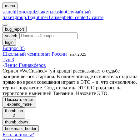
menu
search
Поиск
quiz
Пакеты
casino
Случайный
пакет
group
Люди
timer
Таймер
help_center
О сайте
bug_report
search
login
Вопрос 35
Школьный чемпионат России
·
май 2025
Тур 3
·
Денис Галиакберов
Сериал «WeCrashed» [уи́ крэшд] рассказывает о судьбе
разорившегося стартапа. В одном эпизоде основатель стартапа
прямо во время совещания играет в ЭТО – и, что символично,
терпит поражение. Создательница ЭТОГО родилась на
территории нынешней Танзании. Назовите ЭТО.
Показать ответ
expand_more
thumb_up
2
thumb_down
bookmark_border
Есть вопросы
?