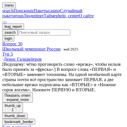
menu
search
Поиск
quiz
Пакеты
casino
Случайный
пакет
group
Люди
timer
Таймер
help_center
О сайте
bug_report
search
login
Вопрос 30
Школьный чемпионат России
·
май 2025
Тур 3
·
Денис Галиакберов
[Ведущему: чётко проговорить слово «врезка», чтобы нельзя
было принять за «фреска».] В вопросе слова «ПЕРВАЯ» и
«ВТОРЫЕ» заменяют топонимы. На одной необычной карте
страны почти всё пространство занимает ПЕРВАЯ, а две
небольшие врезки подписаны как «ВТОРЫЕ» и «Нижние
сорок восемь». Назовите ПЕРВУЮ и ВТОРЫЕ.
Показать ответ
expand_more
thumb_up
1
thumb_down
bookmark_border