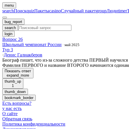
menu
search
Поиск
quiz
Пакеты
casino
Случайный пакет
group
Люди
timer
bug_report
search
login
Вопрос 26
Школьный чемпионат России
·
май 2025
Тур 3
·
Денис Галиакберов
Биограф пишет, что из-за сложного детства ПЕРВЫЙ научился
Фамилия ПЕРВОГО и название ВТОРОГО начинаются одинак
Показать ответ
expand_more
thumb_up
1
thumb_down
bookmark_border
Есть вопросы
?
у нас есть
О сайте
Обратная связь
Политика конфиденциальности