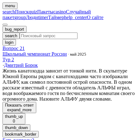
menu
search
Поиск
quiz
Пакеты
casino
Случайный
пакет
group
Люди
timer
Таймер
help_center
О сайте
bug_report
search
login
Вопрос 21
Школьный чемпионат России
·
май 2025
Тур 2
·
Дмитрий Борок
Жизнь канатоходца зависит от тонкой нити. В скульптуре
Южной Европы рядом с канатоходцами часто изображали
АЛЬФУ, как символ постоянной острой опасности. В одном
рассказе известный с древности обладатель АЛЬФЫ играл,
водя воображаемого гостя по бесчисленным комнатам своего
огромного дома. Назовите АЛЬФУ двумя словами.
Показать ответ
expand_more
thumb_up
0
thumb_down
bookmark_border