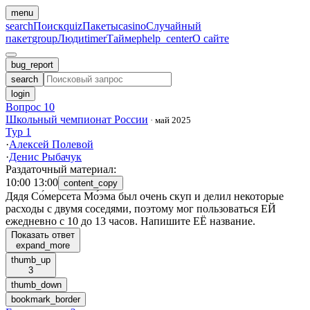
menu
search
Поиск
quiz
Пакеты
casino
Случайный
пакет
group
Люди
timer
Таймер
help_center
О сайте
bug_report
search
login
Вопрос 10
Школьный чемпионат России
·
май 2025
Тур 1
·
Алексей Полевой
·
Денис Рыбачук
Раздаточный материал
:
10:00 13:00
content_copy
Дядя Со́мерсета Мо́эма был очень скуп и делил некоторые
расходы с двумя соседями, поэтому мог пользоваться ЕЙ
ежедневно с 10 до 13 часов. Напишите ЕЁ название.
Показать ответ
expand_more
thumb_up
3
thumb_down
bookmark_border