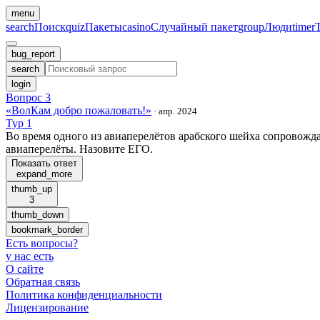
menu
search
Поиск
quiz
Пакеты
casino
Случайный пакет
group
Люди
timer
bug_report
search
login
Вопрос 3
«ВолКам добро пожаловать!»
·
апр. 2024
Тур 1
Во время одного из авиаперелётов арабского шейха сопровожд
авиаперелёты. Назовите ЕГО.
Показать ответ
expand_more
thumb_up
3
thumb_down
bookmark_border
Есть вопросы
?
у нас есть
О сайте
Обратная связь
Политика конфиденциальности
Лицензирование