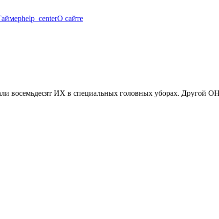
Таймер
help_center
О сайте
али восемьдесят ИХ в специальных головных уборах. Другой ОН