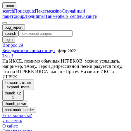
menu
search
Поиск
quiz
Пакеты
casino
Случайный
пакет
group
Люди
timer
Таймер
help_center
О сайте
bug_report
search
login
Вопрос 29
Белодачники снова пишут
·
февр. 2022
Тур 3
На ИКСЕ, помимо обычных ИГРЕКОВ, можно услышать,
например, тАблу. Герой депрессивной песни радуется тому,
что на ИГРЕКЕ ИКСА выпал «Приз». Назовите ИКС и
ИГРЕК.
Показать ответ
expand_more
thumb_up
1
thumb_down
bookmark_border
Есть вопросы
?
у нас есть
О сайте