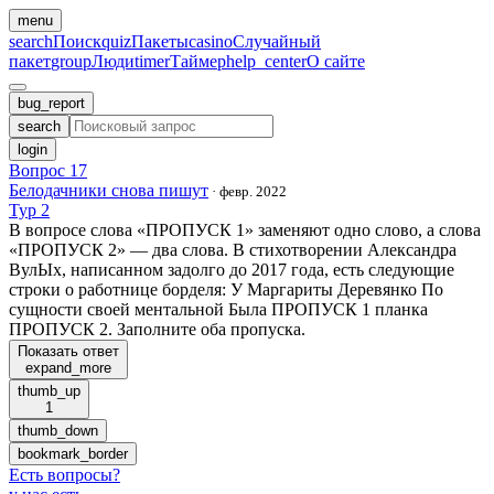
menu
search
Поиск
quiz
Пакеты
casino
Случайный
пакет
group
Люди
timer
Таймер
help_center
О сайте
bug_report
search
login
Вопрос 17
Белодачники снова пишут
·
февр. 2022
Тур 2
В вопросе слова «ПРОПУСК 1» заменяют одно слово, а слова
«ПРОПУСК 2» — два слова. В стихотворении Александра
ВулЫх, написанном задолго до 2017 года, есть следующие
строки о работнице борделя: У Маргариты Деревянко По
сущности своей ментальной Была ПРОПУСК 1 планка
ПРОПУСК 2. Заполните оба пропуска.
Показать ответ
expand_more
thumb_up
1
thumb_down
bookmark_border
Есть вопросы
?