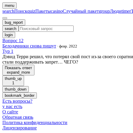
menu
search
Поиск
quiz
Пакеты
casino
Случайный пакет
group
Люди
timer
bug_report
search
login
Вопрос 12
Белодачники снова пишут
·
февр. 2022
Тур 1
Дэвид Терри решил, что потерял свой пост из-за своего сорат
стали поддерживать запрет… ЧЕГО?
Показать ответ
expand_more
thumb_up
1
thumb_down
bookmark_border
Есть вопросы
?
у нас есть
О сайте
Обратная связь
Политика конфиденциальности
Лицензирование