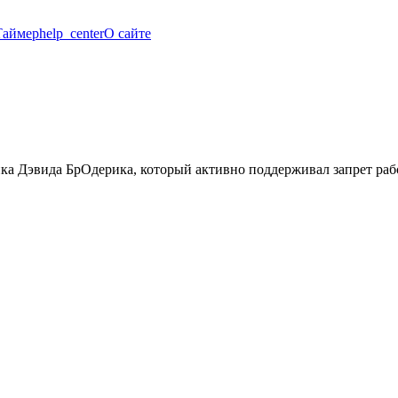
Таймер
help_center
О сайте
ника Дэвида БрОдерика, который активно поддерживал запрет ра