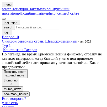
menu
search
Поиск
quiz
Пакеты
casino
Случайный
пакет
group
Люди
timer
Таймер
help_center
О сайте
bug_report
search
login
Вопрос 10
Синхрон северных стран. Шведско-семейный
·
авг. 2021
Тур 1
·
Константин Сахаров
По легенде, во время Крымской войны финскому стрелку не
хватило выдержки, когда бывший у него под прицелом
английский лейтенант приказал уничтожить ещё и... Какое
предприятие?
Показать ответ
expand_more
thumb_up
0
thumb_down
bookmark_border
Есть вопросы
?
у нас есть