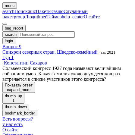
menu
search
Поиск
quiz
Пакеты
casino
Случайный
пакет
group
Люди
timer
Таймер
help_center
О сайте
bug_report
search
login
Вопрос 9
Синхрон северных стран. Шведско-семейный
·
авг. 2021
Тур 1
·
Константин Сахаров
Сольве́евский конгресс 1927 года называют величайшим
собранием умов. Какая фамилия около двух десятков раз
встречается в списке участников этого конгресса?
Показать ответ
expand_more
thumb_up
1
thumb_down
bookmark_border
Есть вопросы
?
у нас есть
О сайте