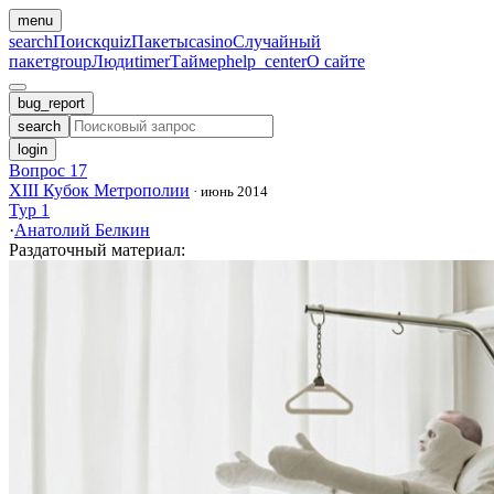
menu
search
Поиск
quiz
Пакеты
casino
Случайный
пакет
group
Люди
timer
Таймер
help_center
О сайте
bug_report
search
login
Вопрос 17
XIII Кубок Метрополии
·
июнь 2014
Тур 1
·
Анатолий Белкин
Раздаточный материал
: