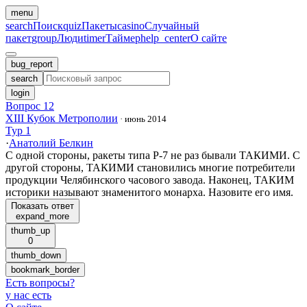
menu
search
Поиск
quiz
Пакеты
casino
Случайный
пакет
group
Люди
timer
Таймер
help_center
О сайте
bug_report
search
login
Вопрос 12
XIII Кубок Метрополии
·
июнь 2014
Тур 1
·
Анатолий Белкин
С одной стороны, ракеты типа Р-7 не раз бывали ТАКИМИ. С
другой стороны, ТАКИМИ становились многие потребители
продукции Челябинского часового завода. Наконец, ТАКИМ
историки называют знаменитого монарха. Назовите его имя.
Показать ответ
expand_more
thumb_up
0
thumb_down
bookmark_border
Есть вопросы
?
у нас есть