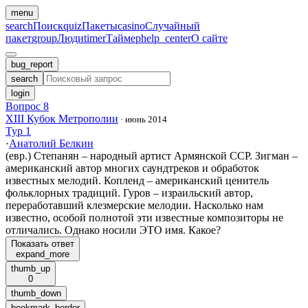
menu
search
Поиск
quiz
Пакеты
casino
Случайный
пакет
group
Люди
timer
Таймер
help_center
О сайте
bug_report
search
login
Вопрос 8
XIII Кубок Метрополии
·
июнь 2014
Тур 1
·
Анатолий Белкин
(евр.) Степанян – народный артист Армянской ССР. Зигман –
американский автор многих саундтреков и обработок
известных мелодий. Копленд – американский ценитель
фольклорных традиций. Гуров – израильский автор,
переработавший клезмерские мелодии. Насколько нам
известно, особой полнотой эти известные композиторы не
отличались. Однако носили ЭТО имя. Какое?
Показать ответ
expand_more
thumb_up
0
thumb_down
bookmark_border