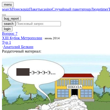
menu
search
Поиск
quiz
Пакеты
casino
Случайный пакет
group
Люди
timer
bug_report
search
login
Вопрос 7
XIII Кубок Метрополии
·
июнь 2014
Тур 1
·
Анатолий Белкин
Раздаточный материал
: