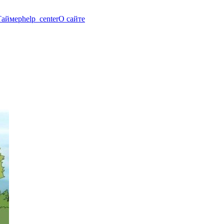
Таймер
help_center
О сайте