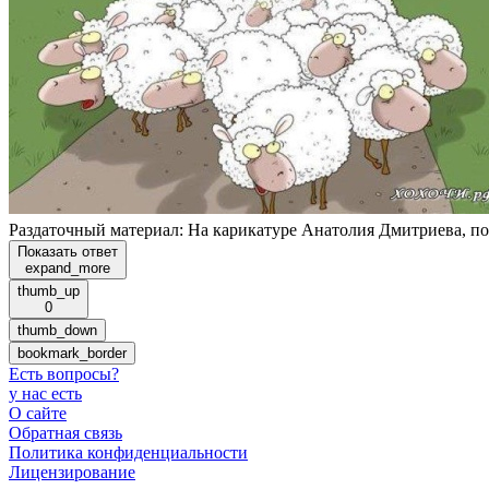
Раздаточный материал: На карикатуре Анатолия Дмитриева, пос
Показать ответ
expand_more
thumb_up
0
thumb_down
bookmark_border
Есть вопросы
?
у нас есть
О сайте
Обратная связь
Политика конфиденциальности
Лицензирование