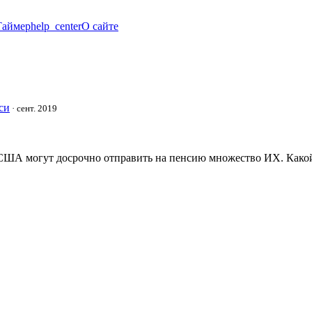
Таймер
help_center
О сайте
си
·
сент. 2019
х США могут досрочно отправить на пенсию множество ИХ. Как