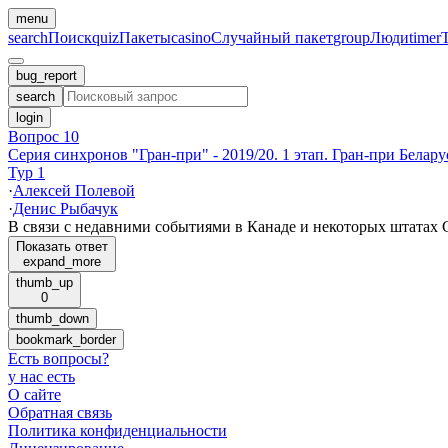
menu
search
Поиск
quiz
Пакеты
casino
Случайный пакет
group
Люди
timer
bug_report
search
login
Вопрос 10
Серия синхронов "Гран-при" - 2019/20. 1 этап. Гран-при Белару
Тур 1
·
Алексей Полевой
·
Денис Рыбачук
В связи с недавними событиями в Канаде и некоторых штата
Показать ответ
expand_more
thumb_up
0
thumb_down
bookmark_border
Есть вопросы
?
у нас есть
О сайте
Обратная связь
Политика конфиденциальности