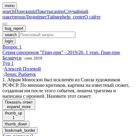
menu
search
Поиск
quiz
Пакеты
casino
Случайный
пакет
group
Люди
timer
Таймер
help_center
О сайте
bug_report
search
login
Вопрос 1
Серия синхронов "Гран-при" - 2019/20. 1 этап. Гран-при
Беларуси
·
сент. 2019
Тур 1
·
Алексей Полевой
·
Денис Рыбачук
1. Абрам Моносзон был исключён из Союза художников
РСФСР. По мнению критиков, картина на известный сюжет,
созданная им после этого события, лишена трагизма и
написана с иронией. Назовите этот сюжет.
Показать ответ
expand_more
thumb_up
1
thumb_down
bookmark_border