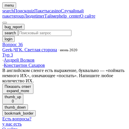
menu
search
Поиск
quiz
Пакеты
casino
Случайный
пакет
group
Люди
timer
Таймер
help_center
О сайте
bug_report
search
login
Вопрос 36
Geek-ЧГК. Светлая сторона
·
июнь 2020
Тур 3
·
Андрей Волков
·
Константин Сахаров
В английском сленге есть выражение, буквально — «поймать
немного ИХ», означающее «поспать». Напишите любое
количество ИХ.
Показать ответ
expand_more
thumb_up
0
thumb_down
bookmark_border
Есть вопросы
?
у нас есть