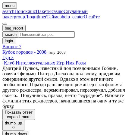
menu
search
Поиск
quiz
Пакеты
casino
Случайный
пакет
group
Люди
timer
Таймер
help_center
О сайте
bug_report
search
login
Вопрос 7
Кубок городов - 2008
·
апр. 2008
Тур 3
·
Клуб Интеллектуальных Игр Имя Розы
Дмитрий Пучков, известный под псевдонимом Гоблин,
озвучил фильмы Питера Джексона по-своему, придав им
совершенно другой смысл. Однако в этом нет ничего
необычного. Гораздо раньше один режиссер взял фильмы
другого режиссера, перемонтировал, переозвучил, добавил
своего... Получилось, правда, нечто "заурядное". Назовите
фамилии этих режиссеров, начинающиеся на одну и ту же
букву.
Показать ответ
expand_more
thumb_up
0
thumb_down