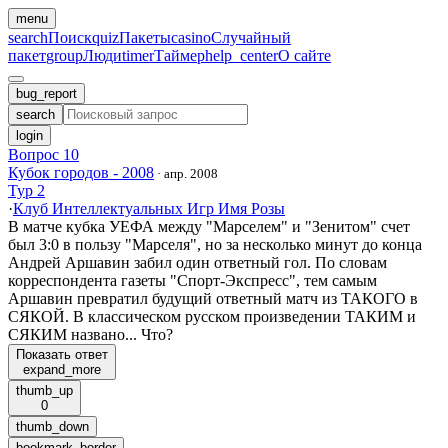
menu
search
Поиск
quiz
Пакеты
casino
Случайный
пакет
group
Люди
timer
Таймер
help_center
О сайте
bug_report
search
login
Вопрос 10
Кубок городов - 2008
·
апр. 2008
Тур 2
·
Клуб Интеллектуальных Игр Имя Розы
В матче кубка УЕФА между "Марселем" и "Зенитом" счет
был 3:0 в пользу "Марселя", но за несколько минут до конца
Андрей Аршавин забил один ответный гол. По словам
корреспондента газеты "Спорт-Экспресс", тем самым
Аршавин превратил будущий ответный матч из ТАКОГО в
СЯКОЙ. В классическом русском произведении ТАКИМ и
СЯКИМ названо... Что?
Показать ответ
expand_more
thumb_up
0
thumb_down
bookmark_border