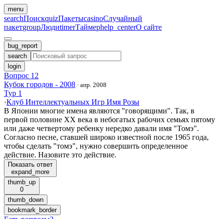
menu
search
Поиск
quiz
Пакеты
casino
Случайный
пакет
group
Люди
timer
Таймер
help_center
О сайте
bug_report
search
login
Вопрос 12
Кубок городов - 2008
·
апр. 2008
Тур 1
·
Клуб Интеллектуальных Игр Имя Розы
В Японии многие имена являются "говорящими". Так, в
первой половине XX века в небогатых рабочих семьях пятому
или даже четвертому ребенку нередко давали имя "Томэ".
Согласно песне, ставшей широко известной после 1965 года,
чтобы сделать "томэ", нужно совершить определенное
действие. Назовите это действие.
Показать ответ
expand_more
thumb_up
0
thumb_down
bookmark_border