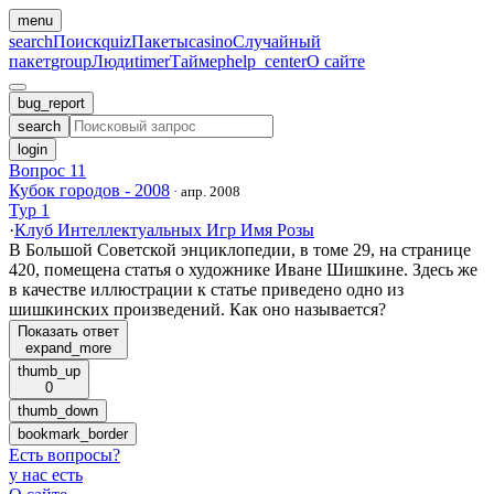
menu
search
Поиск
quiz
Пакеты
casino
Случайный
пакет
group
Люди
timer
Таймер
help_center
О сайте
bug_report
search
login
Вопрос 11
Кубок городов - 2008
·
апр. 2008
Тур 1
·
Клуб Интеллектуальных Игр Имя Розы
В Большой Советской энциклопедии, в томе 29, на странице
420, помещена статья о художнике Иване Шишкине. Здесь же
в качестве иллюстрации к статье приведено одно из
шишкинских произведений. Как оно называется?
Показать ответ
expand_more
thumb_up
0
thumb_down
bookmark_border
Есть вопросы
?
у нас есть