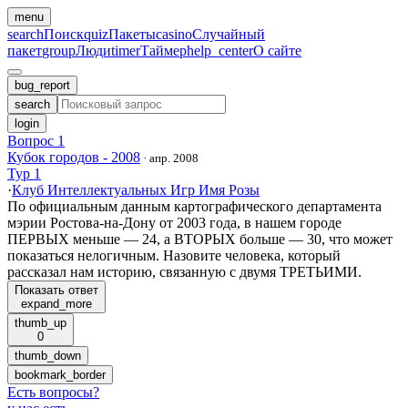
menu
search
Поиск
quiz
Пакеты
casino
Случайный
пакет
group
Люди
timer
Таймер
help_center
О сайте
bug_report
search
login
Вопрос 1
Кубок городов - 2008
·
апр. 2008
Тур 1
·
Клуб Интеллектуальных Игр Имя Розы
По официальным данным картографического департамента
мэрии Ростова-на-Дону от 2003 года, в нашем городе
ПЕРВЫХ меньше — 24, а ВТОРЫХ больше — 30, что может
показаться нелогичным. Назовите человека, который
рассказал нам историю, связанную с двумя ТРЕТЬИМИ.
Показать ответ
expand_more
thumb_up
0
thumb_down
bookmark_border
Есть вопросы
?