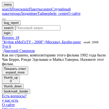
menu
search
Поиск
quiz
Пакеты
casino
Случайный
пакет
group
Люди
timer
Таймер
help_center
О сайте
bug_report
search
login
Вопрос 18
"Кубок вМоГоТУ - 2008" (Москва). Брэйн-ринг
·
нояб. 2008
Тур 0
·
Дмитрий Смирнов
Как ни странно, композиторами этого фильма 1992 года были
Чак Берри, Рэнди Эдельман и Майкл Таверна. Назовите этот
фильм.
Показать ответ
expand_more
thumb_up
0
thumb_down
bookmark_border
Есть вопросы
?
у нас есть
О сайте