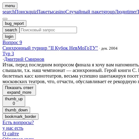
menu
search
Поиск
quiz
Пакеты
casino
Случайный пакет
group
Люди
timer
bug_report
search
login
Вопрос 9
Синхронный турнир "II Кубок НевМоГоТУ"
·
дек. 2004
Тур 3
·
Дмитрий Смирнов
Итак, перед последним вопросом финала я хочу вам напомнить, 
слышали, т.к. наш чемпионат — асинхронный. Герой книги С. 
билетных касс кинотеатров, весьма успешно шантажируя посети
московских театров, что, отчасти, обуславливает ее рекордную 
Показать ответ
expand_more
thumb_up
0
thumb_down
bookmark_border
Есть вопросы
?
у нас есть
О сайте