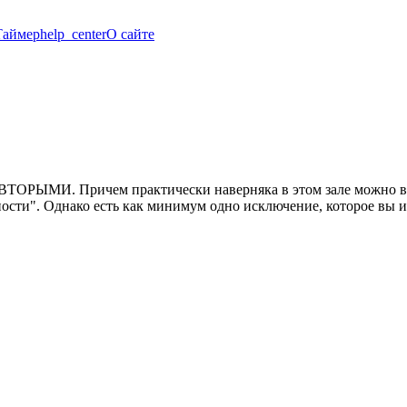
Таймер
help_center
О сайте
со ВТОРЫМИ. Причем практически наверняка в этом зале можн
сти". Однако есть как минимум одно исключение, которое вы и д