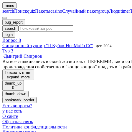
menu
search
Поиск
quiz
Пакеты
casino
Случайный пакет
group
Люди
timer
bug_report
search
login
Вопрос 8
Синхронный турнир "II Кубок НевМоГоТУ"
·
дек. 2004
Тур 3
·
Дмитрий Смирнов
Вы все сталкивались в своей жизни как с ПЕРВЫМИ, так и 
происхождения свойственно в "конце концов" впадать в "крайно
Показать ответ
expand_more
thumb_up
0
thumb_down
bookmark_border
Есть вопросы
?
у нас есть
О сайте
Обратная связь
Политика конфиденциальности