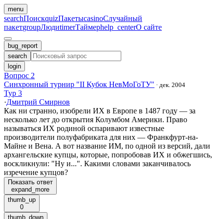
menu
search
Поиск
quiz
Пакеты
casino
Случайный
пакет
group
Люди
timer
Таймер
help_center
О сайте
bug_report
search
login
Вопрос 2
Синхронный турнир "II Кубок НевМоГоТУ"
·
дек. 2004
Тур 3
·
Дмитрий Смирнов
Как ни странно, изобрели ИХ в Европе в 1487 году — за
несколько лет до открытия Колумбом Америки. Право
называться ИХ родиной оспаривают известные
производители полуфабриката для них — Франкфурт-на-
Майне и Вена. А вот название ИМ, по одной из версий, дали
архангельские купцы, которые, попробовав ИХ и обжегшись,
воскликнули: "Ну и...". Какими словами заканчивалось
изречение купцов?
Показать ответ
expand_more
thumb_up
0
thumb_down