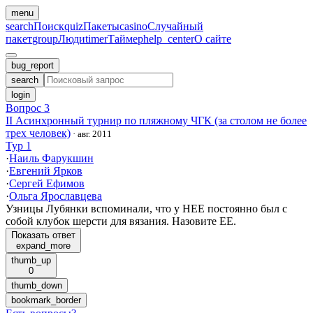
menu
search
Поиск
quiz
Пакеты
casino
Случайный
пакет
group
Люди
timer
Таймер
help_center
О сайте
bug_report
search
login
Вопрос 3
II Асинхронный турнир по пляжному ЧГК (за столом не более
трех человек)
·
авг. 2011
Тур 1
·
Наиль Фарукшин
·
Евгений Ярков
·
Сергей Ефимов
·
Ольга Ярославцева
Узницы Лубянки вспоминали, что у НЕЕ постоянно был с
собой клубок шерсти для вязания. Назовите ЕЕ.
Показать ответ
expand_more
thumb_up
0
thumb_down
bookmark_border