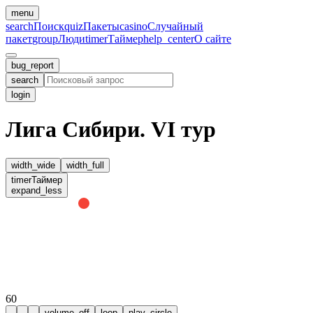
menu
search
Поиск
quiz
Пакеты
casino
Случайный
пакет
group
Люди
timer
Таймер
help_center
О сайте
bug_report
search
login
Лига Сибири. VI тур
width_wide
width_full
timer
Таймер
expand_less
60
volume_off
loop
play_circle