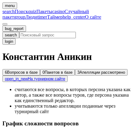
menu
search
Поиск
quiz
Пакеты
casino
Случайный
пакет
group
Люди
timer
Таймер
help_center
О сайте
bug_report
search
login
Константин Аникин
6
Вопросов в базе
0
Пакетов в базе
3
Апелляции рассмотрено
open_in_new
На турнирном сайте
считаются все вопросы, в которых персона указана как
автор, а также все вопросы туров, где персона указана
как единственный редактор.
учитываются только апелляции поданные через
турнирный сайт
График сложности вопросов