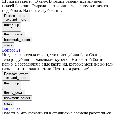
Шутка из газеты «О'кей». В Техасе разразилась эпидемия
некоей болезни. Старожилы заявили, что не помнят ничего
подобного. Назовите эту болезнь.
Показать ответ
expand_more
thumb_up
0
thumb_down
bookmark_border
share
Вопрос 21
Индейская легенда гласит, что враги убили бога Солнца, а
тело разрубили на маленькие кусочки. Но золотой бог не
погиб, а возродился в виде растения, которые местные жители
называют «тлиолли» – тело. Что это за растение?
Показать ответ
expand_more
thumb_up
0
thumb_down
bookmark_border
share
Вопрос 22
Известно, что колхозники в сталинские времена работали «за