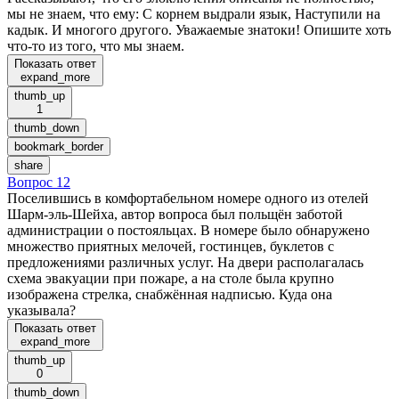
мы не знаем, что ему: С корнем выдрали язык, Наступили на
кадык. И многого другого. Уважаемые знатоки! Опишите хоть
что-то из того, что мы знаем.
Показать ответ
expand_more
thumb_up
1
thumb_down
bookmark_border
share
Вопрос 12
Поселившись в комфортабельном номере одного из отелей
Шарм-эль-Шейха, автор вопроса был польщён заботой
администрации о постояльцах. В номере было обнаружено
множество приятных мелочей, гостинцев, буклетов с
предложениями различных услуг. На двери располагалась
схема эвакуации при пожаре, а на столе была крупно
изображена стрелка, снабжённая надписью. Куда она
указывала?
Показать ответ
expand_more
thumb_up
0
thumb_down