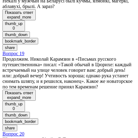
Некалi ў мужчын на Беларусi былi кучмы, ялмонкi, магеркi,
аблавухi, брылi. А зараз?
Показать ответ
expand_more
thumb_up
0
thumb_down
bookmark_border
share
Вопрос 19
Продолжим. Николай Карамзин в «Письмах русского
путешественника» писал: «Такой обычай в Цюрихе: каждый
встречаемый на улице человек говорит вам: добрый день!
или: добрый вечер! Учтивость хороша; однако рука устанет
снимать шляпу, и я решился, наконец». Какое же новаторское
по тем временам решение принял Карамзин?
Показать ответ
expand_more
thumb_up
0
thumb_down
bookmark_border
share
Вопрос 20