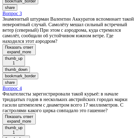
bookmark_border
share
Вопрос 3
Знаменитый штурман Валентин Аккуратов вспоминает такой
невероятный случай. Самолёту мешал сильный встречный
ветер (северный) При этом с аэродрома, куда стремился
самолёт, сообщали об устойчивом южном ветре. Где
находился этот аэродром?
Показать ответ
expand_more
thumb_up
1
thumb_down
bookmark_border
share
Вопрос 4
Филателисты зарегистрировали такой курьеё: в начале
тридцатых годов в нескольких австрийских городах марки
гасили штемпелем с диаметром всего 17 миллиметров. С
гастролями какого цирка совпадало это гашение?
Показать ответ
expand_more
thumb_up
1