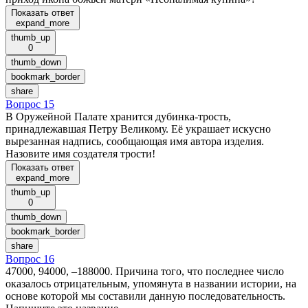
Показать ответ
expand_more
thumb_up
0
thumb_down
bookmark_border
share
Вопрос 15
В Оружейной Палате хранится дубинка-трость,
принадлежавшая Петру Великому. Её украшает искусно
вырезанная надпись, сообщающая имя автора изделия.
Назовите имя создателя трости!
Показать ответ
expand_more
thumb_up
0
thumb_down
bookmark_border
share
Вопрос 16
47000, 94000, –188000. Причина того, что последнее число
оказалось отрицательным, упомянута в названии истории, на
основе которой мы составили данную последовательность.