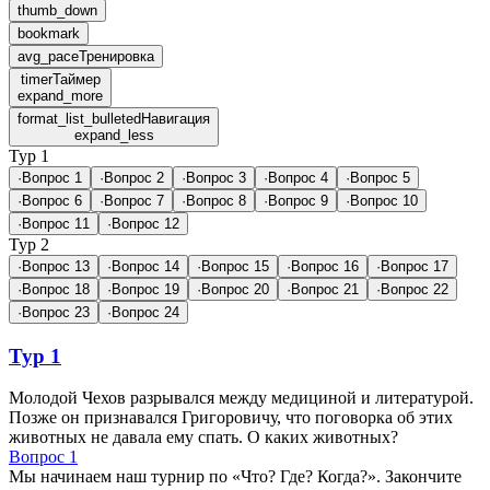
thumb_down
bookmark
avg_pace
Тренировка
timer
Таймер
expand_more
format_list_bulleted
Навигация
expand_less
Тур 1
·
Вопрос 1
·
Вопрос 2
·
Вопрос 3
·
Вопрос 4
·
Вопрос 5
·
Вопрос 6
·
Вопрос 7
·
Вопрос 8
·
Вопрос 9
·
Вопрос 10
·
Вопрос 11
·
Вопрос 12
Тур 2
·
Вопрос 13
·
Вопрос 14
·
Вопрос 15
·
Вопрос 16
·
Вопрос 17
·
Вопрос 18
·
Вопрос 19
·
Вопрос 20
·
Вопрос 21
·
Вопрос 22
·
Вопрос 23
·
Вопрос 24
Тур 1
Молодой Чехов разрывался между медициной и литературой.
Позже он признавался Григоровичу, что поговорка об этих
животных не давала ему спать. О каких животных?
Вопрос 1
Мы начинаем наш турнир по «Что? Где? Когда?». Закончите