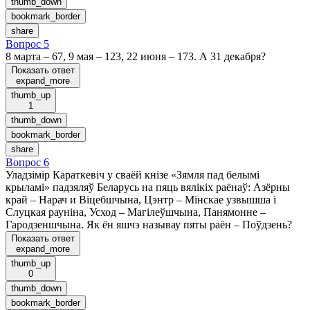
thumb_down
bookmark_border
share
Вопрос 5
8 марта – 67, 9 мая – 123, 22 июня – 173. А 31 декабря?
Показать ответ
expand_more
thumb_up
1
thumb_down
bookmark_border
share
Вопрос 6
Уладзiмiр Караткевiч у сваёй кнiзе «Зямля пад белымi
крыламi» падзяляў Беларусь на пяць вялiкiх раёнаў: Азёрны
край – Нарач и Вiцебшчына, Цэнтр – Мiнскае узвышша i
Слуцкая раунiна, Усход – Магiлеўшчына, Панямонне –
Гародзеншчына. Як ён яшчэ называу пяты раён – Поўдзень?
Показать ответ
expand_more
thumb_up
0
thumb_down
bookmark_border