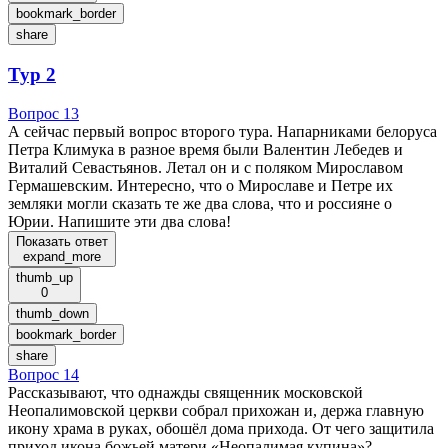
bookmark_border
share
Тур 2
Вопрос 13
А сейчас первый вопрос второго тура. Напарниками белоруса
Петра Климука в разное время были Валентин Лебедев и
Виталий Севастьянов. Летал он и с поляком Мирославом
Гермашевским. Интересно, что о Мирославе и Петре их
земляки могли сказать те же два слова, что и россияне о
Юрии. Напишите эти два слова!
Показать ответ
expand_more
thumb_up
0
thumb_down
bookmark_border
share
Вопрос 14
Рассказывают, что однажды священник московской
Неопалимовской церкви собрал прихожан и, держа главную
икону храма в руках, обошёл дома прихода. От чего защитила
приход икона божьей матери «Неопалимая купина»?