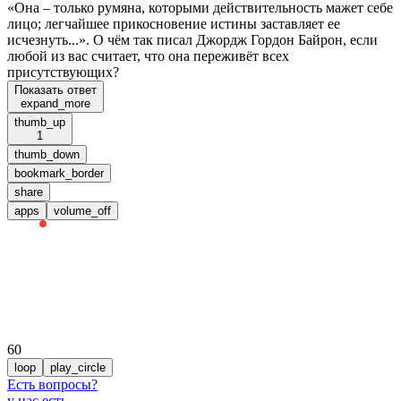
«Она – только румяна, которыми действительность мажет себе
лицо; легчайшее прикосновение истины заставляет ее
исчезнуть...». О чём так писал Джордж Гордон Байрон, если
любой из вас считает, что она переживёт всех
присутствующих?
Показать ответ
expand_more
thumb_up
1
thumb_down
bookmark_border
share
apps
volume_off
60
loop
play_circle
Есть вопросы
?
у нас есть