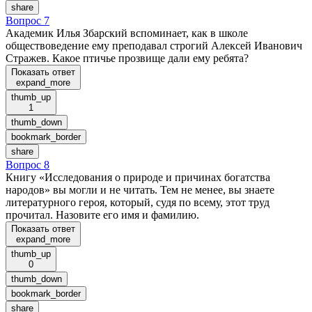
share
Вопрос 7
Академик Илья Збарский вспоминает, как в школе
обществоведение ему преподавал строгий Алексей Иванович
Стражев. Какое птичье прозвище дали ему ребята?
Показать ответ
expand_more
thumb_up
1
thumb_down
bookmark_border
share
Вопрос 8
Книгу «Исследования о природе и причинах богатства
народов» вы могли и не читать. Тем не менее, вы знаете
литературного героя, который, судя по всему, этот труд
прочитал. Назовите его имя и фамилию.
Показать ответ
expand_more
thumb_up
0
thumb_down
bookmark_border
share