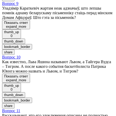
Вопрос 9
Уладзiмiр Караткевiч жартам неак адзначыў, што лепшы
помнiк аднаму беларускаму пiсьменнiку стаiць перад мiнским
Домам Афiцэраў. Што гэта за пiсьменнiк?
Показать ответ
expand_more
thumb_up
0
thumb_down
bookmark_border
share
Вопрос 10
Как известно, Льва Яшина называют Львом, а Тайгера Вудса
– Тигром. А после какого события баскетболиста Патрика
Юинга можно назвать и Львом, и Тигром?
Показать ответ
expand_more
thumb_up
0
thumb_down
bookmark_border
share
Вопрос 11
Рассказывают, что его злоключения описаны не полностью,