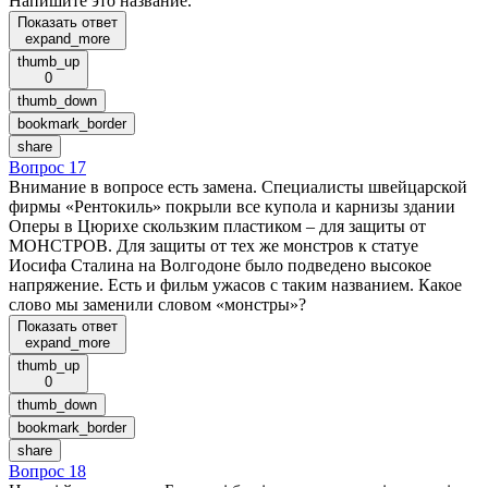
Напишите это название.
Показать ответ
expand_more
thumb_up
0
thumb_down
bookmark_border
share
Вопрос 17
Внимание в вопросе есть замена. Специалисты швейцарской
фирмы «Рентокиль» покрыли все купола и карнизы здании
Оперы в Цюрихе скользким пластиком – для защиты от
МОНСТРОВ. Для защиты от тех же монстров к статуе
Иосифа Сталина на Волгодоне было подведено высокое
напряжение. Есть и фильм ужасов с таким названием. Какое
слово мы заменили словом «монстры»?
Показать ответ
expand_more
thumb_up
0
thumb_down
bookmark_border
share
Вопрос 18