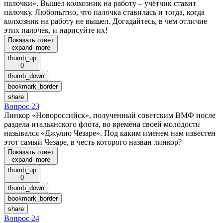
палочки». Вышел колхозник на работу – учётчик ставит
палочку. Любопытно, что палочка ставилась и тогда, когда
колхозник на работу не вышел. Догадайтесь, в чем отличие
этих палочек, и нарисуйте их!
Показать ответ
expand_more
thumb_up
0
thumb_down
bookmark_border
share
Вопрос 23
Линкор «Новороссийск», полученный советским ВМФ после
раздела итальянского флота, во времена своей молодости
назывался «Джулио Чезаре». Под каким именем нам известен
этот самый Чезаре, в честь которого назван линкор?
Показать ответ
expand_more
thumb_up
0
thumb_down
bookmark_border
share
Вопрос 24