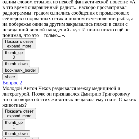
одним словом отрывок из некоей фантастической повести: «А
в это время ошарашенный радист... наскоро просматривал
радиограммы: градом сыпались сообщения с промысловых
сейнеров о порванных сетях и полном исчезновении рыбы, а
на побережье один за другим закрывались пляжи в связи с
невиданной волной нападений акул. И почти никто ещё не
понимал, что это – только...».
Показать ответ
expand_more
thumb_up
0
thumb_down
bookmark_border
share
Вопрос 2
Молодой Антон Чехов разрывался между медициной и
литературой. Позже он признавался Дмитрию Григоровичу,
что поговорка об этих животных не давала ему спать. О каких
животных?
Показать ответ
expand_more
thumb_up
1
thumb_down