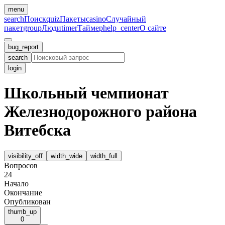
menu
search
Поиск
quiz
Пакеты
casino
Случайный
пакет
group
Люди
timer
Таймер
help_center
О сайте
bug_report
search
login
Школьный чемпионат
Железнодорожного района
Витебска
visibility_off
width_wide
width_full
Вопросов
24
Начало
Окончание
Опубликован
thumb_up
0