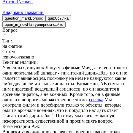
Антон
Гусаков
·
Владимир
Грамагин
question_mark
Вопрос
quiz
Ссылка
open_in_new
На турнирном сайте
Вопрос
21
Тип:
на снятие
Статус:
remove
отказано
Текст апелляции:
У военных, ищущих Лапуту в фильме Миядзаки, есть только
один летательный аппарат - гигантский дирижабль, но он не
является авианосцем, поскольку на нём не базируются какие-
либо другие летательные аппараты. Возможно, АВ спутал с
ним пиратский воздушный авианосец, но он находится в
арсенале пиратов, а не военных. Кроме того, он в фильме
один, а в вопросе - множественное число.
ссылка
Мы
смотрели фильм и перебирали только те объекты, которые
были в арсенале военных, что и побудило нас дать ответ
"гигантский дирижабль". Поэтому мы считаем данную
некорректность существенной и просим снять вопрос.
Комментарий АЖ:
Вопреки утверждению апеллянтов, военные располагали