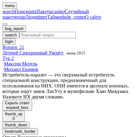
menu
search
Поиск
quiz
Пакеты
casino
Случайный
пакет
group
Люди
timer
Таймер
help_center
О сайте
bug_report
search
login
Вопрос 21
Летний Синхронный Умлаут
·
июнь 2015
Тур 2
·
Максим Мозуль
·
Михаил Екимов
Истребитель-паразит — это сверхмалый истребитель
специальной конструкции, предназначенный для
использования на НИХ. ОНИ имеются в арсенале военных,
которые ищут замок ЛапУту в мультфильме Хаяо Миядзаки.
Назовите ИХ двумя словами.
Скрыть ответ
expand_less
thumb_up
0
thumb_down
bookmark_border