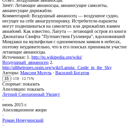
Ответ
:
Воздушные авианосцы.
Зачёт
:
Летающие авианосцы, авианесущие самолеты,
авианесущие дирижабли.
Комментарий
:
Воздушный авианосец — воздушное судно,
несущее на себе авиагруппировку. Истребители-паразиты
могут подвешиваться на самолетах или дирижаблях взамен
авиабомб. Как известно, Лапута — летающий остров из книги
Джонатана Свифта "Путешествия Гулливера", вдохновивший
Миядзаки на мультфильм с одноименным замком в небесах,
поэтому неудивительно, что в его поисках принимали участие
летающие авианосцы.
Источники
:
1.
http://ru.wikipedia.org/wiki/
Воздушный_авианосец
2.
http://allthetropes.orain.org/wiki/Laputa:_Castle_in_the_Sky
Авторы
:
Максим Мозуль
·
Василий Богатов
15
/
118
·
12.71
%
Спорные:
показать
Апелляции:
показать
Летний Синхронный Умлаут
·
июнь 2015 г.
Апелляционное жюри
·
Роман
Немучинский
·