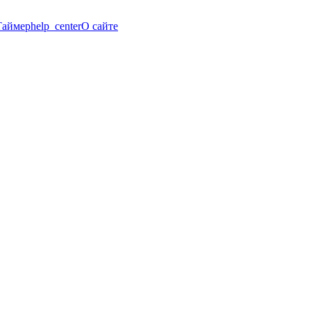
Таймер
help_center
О сайте