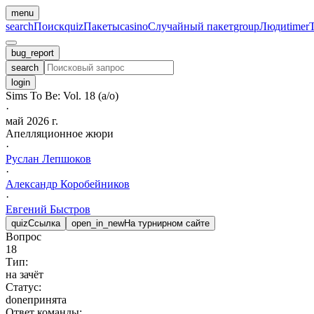
menu
search
Поиск
quiz
Пакеты
casino
Случайный пакет
group
Люди
timer
bug_report
search
login
Sims To Be: Vol. 18 (а/о)
·
май 2026 г.
Апелляционное жюри
·
Руслан
Лепшоков
·
Александр
Коробейников
·
Евгений
Быстров
quiz
Ссылка
open_in_new
На турнирном сайте
Вопрос
18
Тип:
на зачёт
Статус:
done
принята
Ответ команды: