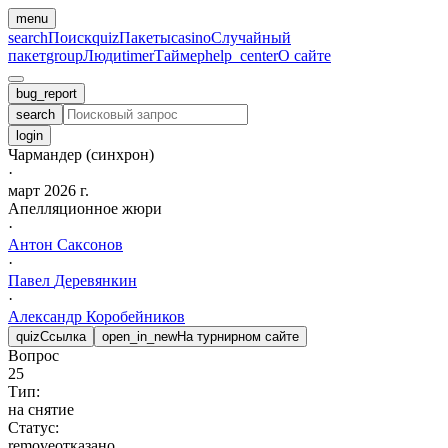
menu
search
Поиск
quiz
Пакеты
casino
Случайный
пакет
group
Люди
timer
Таймер
help_center
О сайте
bug_report
search
login
Чармандер (синхрон)
·
март 2026 г.
Апелляционное жюри
·
Антон
Саксонов
·
Павел
Деревянкин
·
Александр
Коробейников
quiz
Ссылка
open_in_new
На турнирном сайте
Вопрос
25
Тип:
на снятие
Статус:
remove
отказано