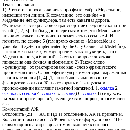
Текст апелляции:
1) В тексте вопроса говорится про фуникулёр в Медельине,
имеющий три линии. К сожалению, это ошибка – в
Медельине нет фуникулёра, там есть канатная дорога.
Фуникулёр – это рельсовое транспортное средство с канатной
тягой [1, 2, 3]. Чтобы удостовериться в том, что Медельине
никаких рельсов нет, можно посмотреть по ссылке 4. И
почитать по ссылке 5 (там прямо сказано «Metrocable is a
gondola lift system implemented by the City Council of Medellín»).
По той же ссылке 5, между прочим, можно увидеть, что в
Медельине не 3, а 6 линий. То есть в вопросе опять же
приведена ошибочная информация. 2) Также слово
«фуникулёр» охарактеризовано как «слово французского
происхождения». Слово «фуникулёр» имеет ярко выраженные
латинские корни [1, 4]. Да, оно было заимствовано из
французского языка [6], но говорить о французском
происхождении выглядит заметной натяжкой. 1.
ссылка
2.
ссылка
3.
ссылка
4.
ссылка
5.
ссылка
)
6.
ссылка
В силу всех
натяжек и противоречий, имеющихся в вопросе, просим снять
его.
Комментарий АЖ:
Отклонить (2:1 — АС и ПД за отклонение, АК за принятие).
Большинством голосов АЖ решило, что формулировка "По
словам одного автора" делает утверждение в вопросе
корректным, поскольку автор русскоязычного перевода книги