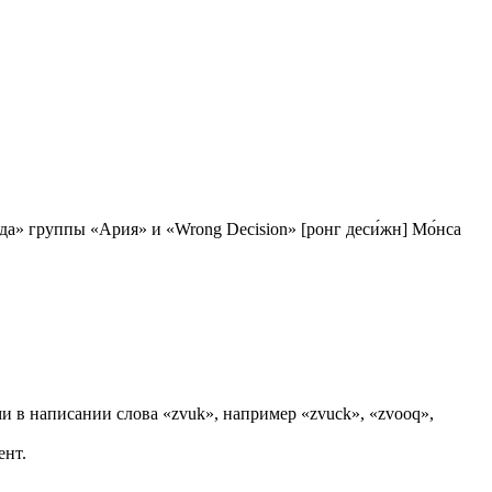
уда» группы «Ария» и «Wrong Decision» [ронг деси́жн] Мо́нса
ми в написании слова «zvuk», например «zvuck», «zvooq»,
ент.