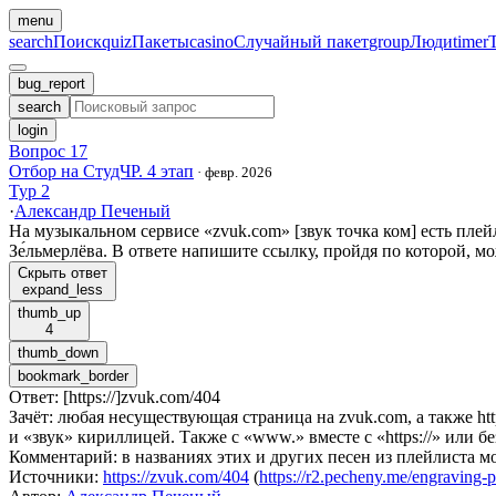
menu
search
Поиск
quiz
Пакеты
casino
Случайный пакет
group
Люди
timer
bug_report
search
login
Вопрос 17
Отбор на СтудЧР. 4 этап
·
февр. 2026
Тур 2
·
Александр Печеный
На музыкальном сервисе «zvuk.com» [звук точка ком] есть плейл
Зе́льмерлёва. В ответе напишите ссылку, пройдя по которой, м
Скрыть ответ
expand_less
thumb_up
4
thumb_down
bookmark_border
Ответ
:
[https://]zvuk.com/404
Зачёт
:
любая несуществующая страница на zvuk.com, а также htt
и «звук» кириллицей. Также с «www.» вместе с «https://» или без н
Комментарий
:
в названиях этих и других песен из плейлиста 
Источники
:
https://zvuk.com/404
(
https://r2.pecheny.me/engraving-