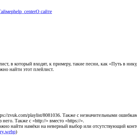
Таймер
help_center
О сайте
ист, в который входят, к примеру, такие песни, как «Путь в ник
ожно найти этот плейлист.
ps://zvuk.com/playlist/8081036. Также с незначительными ошибка
его. Также с «http://» вместо «https://».
можно найти намёки на неверный выбор или отсутствующий конт
pry.webp
)