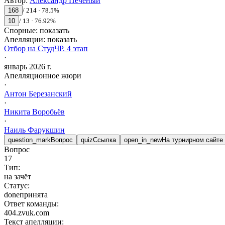
Автор
:
Александр Печеный
168
/
214
·
78.5
%
10
/
13
·
76.92
%
Спорные:
показать
Апелляции:
показать
Отбор на СтудЧР. 4 этап
·
январь 2026 г.
Апелляционное жюри
·
Антон
Березанский
·
Никита
Воробьёв
·
Наиль
Фарукшин
question_mark
Вопрос
quiz
Ссылка
open_in_new
На турнирном сайте
Вопрос
17
Тип:
на зачёт
Статус:
done
принята
Ответ команды:
404.zvuk.com
Текст апелляции: