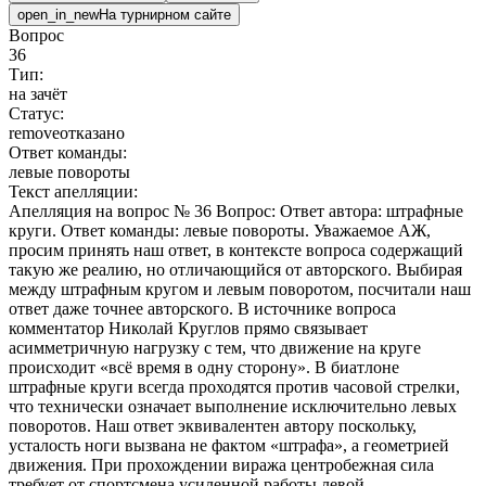
open_in_new
На турнирном сайте
Вопрос
36
Тип:
на зачёт
Статус:
remove
отказано
Ответ команды:
левые повороты
Текст апелляции:
Апелляция на вопрос № 36 Вопрос: Ответ автора: штрафные
круги. Ответ команды: левые повороты. Уважаемое АЖ,
просим принять наш ответ, в контексте вопроса содержащий
такую же реалию, но отличающийся от авторского. Выбирая
между штрафным кругом и левым поворотом, посчитали наш
ответ даже точнее авторского. В источнике вопроса
комментатор Николай Круглов прямо связывает
асимметричную нагрузку с тем, что движение на круге
происходит «всё время в одну сторону». В биатлоне
штрафные круги всегда проходятся против часовой стрелки,
что технически означает выполнение исключительно левых
поворотов. Наш ответ эквивалентен автору поскольку,
усталость ноги вызвана не фактом «штрафа», а геометрией
движения. При прохождении виража центробежная сила
требует от спортсмена усиленной работы левой