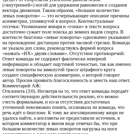
(«внутренней») ногой для удержания равновесия и создания
вектора движения. Таким образом, «большое количество
левых поворотов» — это исчерпывающее описание причины
асимметрии, упомянутой в вопросе. Контекстуальные
отсечки: Упоминание января и «гонки» в тексте вопроса
достаточно сужает поле поиска до зимних видов спорта. В
контексте биатлона «левые повороты» однозначно указывают
на прохождение дистанции против часовой стрелки. Команда
не указала доп слова, руководствуясь формой вопроса
«назвать «ИХ» двумя словами». Отсутствие противоречий:
Ответ команды не содержит фактически неверной
информации и обладает ощутимой точностью, так как именно
левые повороты на замкнутой трассе штрафного круга
создают специфическую асимметрию, о которой говорит
автор. Просим проявить благосклонность и зачесть наш ответ.
Комментарий АЖ:
Отклонить (3:0). Несмотря на то, что ответ команды передаёт
соответствующую действительности реалию, его можно
счесть формальным, и из-за отсутствия достаточных
уточнений невозможно понять, осознавала ли команда, что
речь идёт о биатлоне. К тому же апелляционному жюри не
удалось найти, а апеллянты не предоставили источник, в
котором комментатор в явном виде отмечал бы, что при
большом количестве левых поворотов нагрузка на ноги