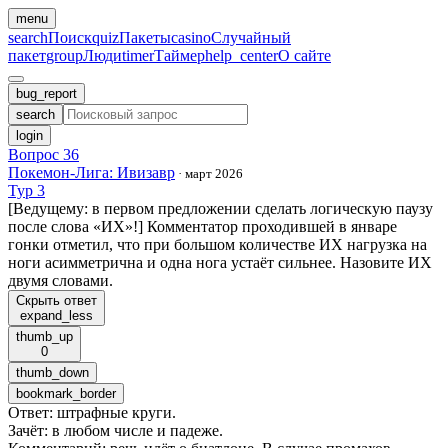
menu
search
Поиск
quiz
Пакеты
casino
Случайный
пакет
group
Люди
timer
Таймер
help_center
О сайте
bug_report
search
login
Вопрос 36
Покемон-Лига: Ивизавр
·
март 2026
Тур 3
[Ведущему: в первом предложении сделать логическую паузу
после слова «ИХ»!] Комментатор проходившей в январе
гонки отметил, что при большом количестве ИХ нагрузка на
ноги асимметрична и одна нога устаёт сильнее. Назовите ИХ
двумя словами.
Скрыть ответ
expand_less
thumb_up
0
thumb_down
bookmark_border
Ответ
:
штрафные круги.
Зачёт
:
в любом числе и падеже.