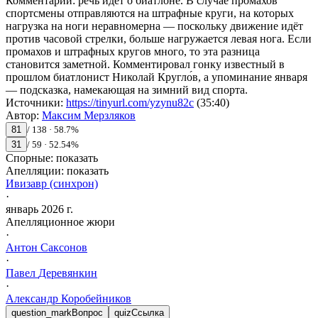
Комментарий
:
речь идёт о биатлоне. В случае промахов
спортсмены отправляются на штрафные круги, на которых
нагрузка на ноги неравномерна — поскольку движение идёт
против часовой стрелки, больше нагружается левая нога. Если
промахов и штрафных кругов много, то эта разница
становится заметной. Комментировал гонку известный в
прошлом биатлонист Николай Кругло́в, а упоминание января
— подсказка, намекающая на зимний вид спорта.
Источники
:
https://tinyurl.com/yzynu82c
(35:40)
Автор
:
Максим Мерзляков
81
/
138
·
58.7
%
31
/
59
·
52.54
%
Спорные:
показать
Апелляции:
показать
Ивизавр (синхрон)
·
январь 2026 г.
Апелляционное жюри
·
Антон
Саксонов
·
Павел
Деревянкин
·
Александр
Коробейников
question_mark
Вопрос
quiz
Ссылка