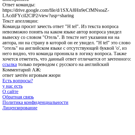
Ответ команды:
https://drive.google.com/file/d/1SXA8Hn9eCfMNsoaZ-
LAcdiFYciI2ClP2/view?usp=sharing
Текст апелляции:
Команда просит зачесть ответ "H tel". Из текста вопроса
невозможно понять на каком языке автор вопроса увидел
вывеску со словом "Отель". В тексте нет указания ни на
автора, ни на страну в которой он ее увидел. "H tel" это слово
"отель" на английском языке с отсутствующей буквой 'o', из
него видно, что команда проникла в логику вопроса. Также
хочется отметить, что данный ответ отличается от зачтенного:
ссылка
только переводом с русского на английский
Комментарий АЖ:
ответ зачтён игровым жюри
Есть вопросы
?
у нас есть
О сайте
Обратная связь
Политика конфиденциальности
Лицензирование