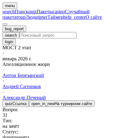
menu
search
Поиск
quiz
Пакеты
casino
Случайный
пакет
group
Люди
timer
Таймер
help_center
О сайте
bug_report
search
login
МОСТ 2 этап
·
январь 2026 г.
Апелляционное жюри
·
Антон
Березанский
·
Андрей
Ситников
·
Александр
Печеный
quiz
Ссылка
open_in_new
На турнирном сайте
Вопрос
31
Тип:
на зачёт
Статус:
done
принята