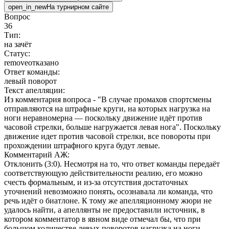
open_in_new
На турнирном сайте
Вопрос
36
Тип:
на зачёт
Статус:
remove
отказано
Ответ команды:
левый поворот
Текст апелляции:
Из комментария вопроса - "В случае промахов спортсмены
отправляются на штрафные круги, на которых нагрузка на
ноги неравномерна — поскольку движение идёт против
часовой стрелки, больше нагружается левая нога". Поскольку
движение идет против часовой стрелки, все повороты при
прохождении штрафного круга будут левые.
Комментарий АЖ:
Отклонить (3:0). Несмотря на то, что ответ команды передаёт
соответствующую действительности реалию, его можно
счесть формальным, и из-за отсутствия достаточных
уточнений невозможно понять, осознавала ли команда, что
речь идёт о биатлоне. К тому же апелляционному жюри не
удалось найти, а апеллянты не предоставили источник, в
котором комментатор в явном виде отмечал бы, что при
большом количестве левых поворотов нагрузка на ноги