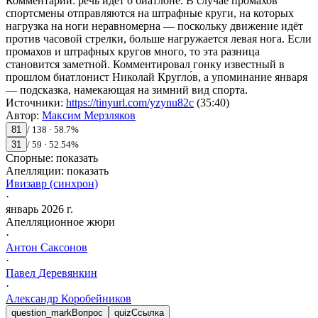
Комментарий
:
речь идёт о биатлоне. В случае промахов
спортсмены отправляются на штрафные круги, на которых
нагрузка на ноги неравномерна — поскольку движение идёт
против часовой стрелки, больше нагружается левая нога. Если
промахов и штрафных кругов много, то эта разница
становится заметной. Комментировал гонку известный в
прошлом биатлонист Николай Кругло́в, а упоминание января
— подсказка, намекающая на зимний вид спорта.
Источники
:
https://tinyurl.com/yzynu82c
(35:40)
Автор
:
Максим Мерзляков
81
/
138
·
58.7
%
31
/
59
·
52.54
%
Спорные:
показать
Апелляции:
показать
Ивизавр (синхрон)
·
январь 2026 г.
Апелляционное жюри
·
Антон
Саксонов
·
Павел
Деревянкин
·
Александр
Коробейников
question_mark
Вопрос
quiz
Ссылка