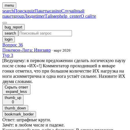
menu
search
Поиск
quiz
Пакеты
casino
Случайный
пакет
group
Люди
timer
Таймер
help_center
О сайте
bug_report
search
login
Вопрос 36
Покемон-Лига: Ивизавр
·
март 2026
Тур 3
[Ведущему: в первом предложении сделать логическую паузу
после слова «ИХ»!] Комментатор проходившей в январе
гонки отметил, что при большом количестве ИХ нагрузка на
ноги асимметрична и одна нога устаёт сильнее. Назовите ИХ
двумя словами.
Скрыть ответ
expand_less
thumb_up
0
thumb_down
bookmark_border
Ответ
:
штрафные круги.
Зачёт
:
в любом числе и падеже.