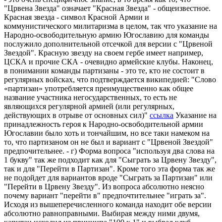
"Црвена Звезда" означает "Красная Звезда" - общеизвестное.
Красная звезда - символ Красной Армии и
коммунистического милитаризма в целом, так что указание на
Народно-освободительную армию Югославию для команды
послужило дополнительной отсечкой для версии с "Црвеной
Звездой". Красную звезду на своем гербе имеет например,
ЦСКА и прочие СКА - очевидно армейские клубы. Наконец,
в понимании команды партизаны - это те, кто не состоит в
регулярных войсках, что подтверждается википедией: "Слово
«партизан» употребляется преимущественно как общее
название участника негосударственных, то есть не
являющихся регулярной армией (или регулярных,
действующих в отрыве от основных сил)"
ссылка
Указание на
принадлежность героя к Народно-освободительной армии
Югославии было хоть и тончайшим, но все таки намеком на
то, что партизаном он не был и вариант с "Црвеной Звездой"
предпочительнее. - г) Форма вопроса "используя два слова на
1 букву" так же подходит как для "Сыграть за Црвену Звезду",
так и для "Перейти в Партизан". Кроме того эта форма так же
не подойдет для вариантов вроде "Сыграть за Партизан" или
"Перейти в Црвену Звезду". Из вопроса абсолютно неясно
почему вариант "перейти в" предпочтительнее "играть за".
Исходя из вышеперечисленного команда находит обе версии
абсолютно равноправными. Выбирая между ними двумя,