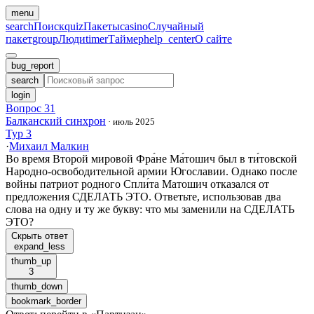
menu
search
Поиск
quiz
Пакеты
casino
Случайный
пакет
group
Люди
timer
Таймер
help_center
О сайте
bug_report
search
login
Вопрос 31
Балканский синхрон
·
июль 2025
Тур 3
·
Михаил Малкин
Во время Второй мировой Фра́не Ма́тошич был в ти́товской
Народно-освободительной армии Югославии. Однако после
войны патриот родного Спли́та Матошич отказался от
предложения СДЕЛАТЬ ЭТО. Ответьте, использовав два
слова на одну и ту же букву: что мы заменили на СДЕЛАТЬ
ЭТО?
Скрыть ответ
expand_less
thumb_up
3
thumb_down
bookmark_border