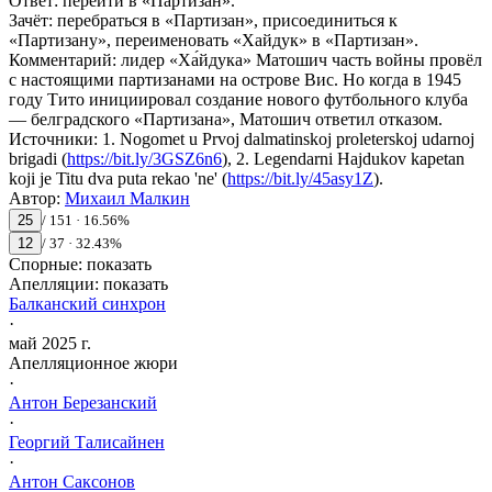
Ответ
:
перейти в «Партизан».
Зачёт
:
перебраться в «Партизан», присоединиться к
«Партизану», переименовать «Хайдук» в «Партизан».
Комментарий
:
лидер «Ха́йдука» Матошич часть войны провёл
с настоящими партизанами на острове Вис. Но когда в 1945
году Тито инициировал создание нового футбольного клуба
— белградского «Партизана», Матошич ответил отказом.
Источники
:
1. Nogomet u Prvoj dalmatinskoj proleterskoj udarnoj
brigadi (
https://bit.ly/3GSZ6n6
),
2. Legendarni Hajdukov kapetan
koji je Titu dva puta rekao 'ne' (
https://bit.ly/45asy1Z
).
Автор
:
Михаил Малкин
25
/
151
·
16.56
%
12
/
37
·
32.43
%
Спорные:
показать
Апелляции:
показать
Балканский синхрон
·
май 2025 г.
Апелляционное жюри
·
Антон
Березанский
·
Георгий
Талисайнен
·
Антон
Саксонов