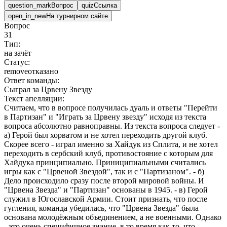
question_mark
Вопрос
quiz
Ссылка
open_in_new
На турнирном сайте
Вопрос
31
Тип:
на зачёт
Статус:
remove
отказано
Ответ команды:
Сыграл за Црвену Звезду
Текст апелляции:
Считаем, что в вопросе получилась дуаль и ответы "Перейти
в Партизан" и "Играть за Црвену звезду" исходя из текста
вопроса абсолютно равноправны. Из текста вопроса следует -
а) Герой был хорватом и не хотел переходить другой клуб.
Скорее всего - играл именно за Хайдук из Сплита, и не хотел
переходить в сербский клуб, противостояние с которым для
Хайдука принципиально. Приниципиальными считались
игры как с "Црвеной Звездой", так и с "Партизаном". - б)
Дело происходило сразу после второй мировой войны. И
"Црвена Звезда" и "Партизан" основаны в 1945. - в) Герой
служил в Югославской Армии. Стоит признать, что после
гугления, команда убедилась, что "Црвена Звезда" была
основана молодёжным объединением, а не военными. Однако
- это очень специфичное знание, в то время как то, что