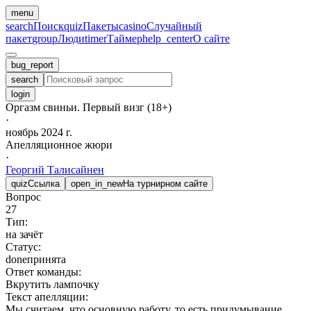
menu
search
Поиск
quiz
Пакеты
casino
Случайный
пакет
group
Люди
timer
Таймер
help_center
О сайте
bug_report
search
login
Оргазм свиньи. Первый визг (18+)
·
ноябрь 2024 г.
Апелляционное жюри
·
Георгий
Талисайнен
quiz
Ссылка
open_in_new
На турнирном сайте
Вопрос
27
Тип:
на зачёт
Статус:
done
принята
Ответ команды:
Вкрутить лампочку
Текст апелляции:
Мы считаем, что основную работу, то есть придумывание