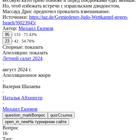
весовую категорию пониже и перед поединками едят меньше.
Но, чтоб избежать встречи с израильским дзюдоистом,
Массауд Дрис предпочел провалить взвешивание.
Источники
:
https://taz.de/Gemiedener-Judo-Wettkampf-gegen-
Israeli/!6023945/
Автор
:
Михаил Екимов
95
/
133
·
71.43
%
23
/
42
·
54.76
%
Спорные:
показать
Апелляции:
показать
Летний салат 2024
·
август 2024 г.
Апелляционное жюри
·
Валерия
Шалаева
·
Наталья
Айхингер
·
Михаил
Екимов
question_mark
Вопрос
quiz
Ссылка
open_in_new
На турнирном сайте
Вопрос
16
Тип: