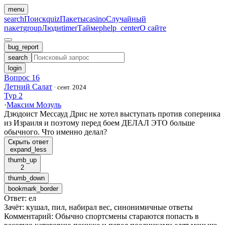
menu
search
Поиск
quiz
Пакеты
casino
Случайный
пакет
group
Люди
timer
Таймер
help_center
О сайте
bug_report
search
login
Вопрос 16
Летний Салат
·
сент. 2024
Тур 2
·
Максим Мозуль
Дзюдоист Мессауд Дрис не хотел выступать против соперника
из Израиля и поэтому перед боем ДЕЛАЛ ЭТО больше
обычного. Что именно делал?
Скрыть ответ
expand_less
thumb_up
2
thumb_down
bookmark_border
Ответ
:
ел
Зачёт
:
кушал, пил, набирал вес, синонимичные ответы
Комментарий
:
Обычно спортсмены стараются попасть в