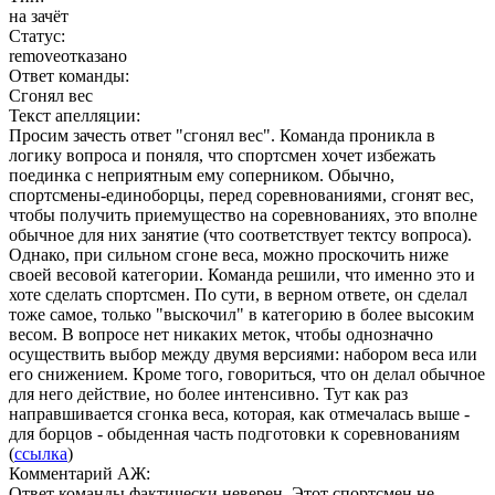
на зачёт
Статус:
remove
отказано
Ответ команды:
Сгонял вес
Текст апелляции:
Просим зачесть ответ "сгонял вес". Команда проникла в
логику вопроса и поняля, что спортсмен хочет избежать
поединка с неприятным ему соперником. Обычно,
спортсмены-единоборцы, перед соревнованиями, сгонят вес,
чтобы получить приемущество на соревнованиях, это вполне
обычное для них занятие (что соответствует тектсу вопроса).
Однако, при сильном сгоне веса, можно проскочить ниже
своей весовой категории. Команда решили, что именно это и
хоте сделать спортсмен. По сути, в верном ответе, он сделал
тоже самое, только "выскочил" в категорию в более высоким
весом. В вопросе нет никаких меток, чтобы однозначно
осуществить выбор между двумя версиями: набором веса или
его снижением. Кроме того, говориться, что он делал обычное
для него действие, но более интенсивно. Тут как раз
направшивается сгонка веса, которая, как отмечалась выше -
для борцов - обыденная часть подготовки к соревнованиям
(
ссылка
)
Комментарий АЖ:
Ответ команды фактически неверен. Этот спортсмен не