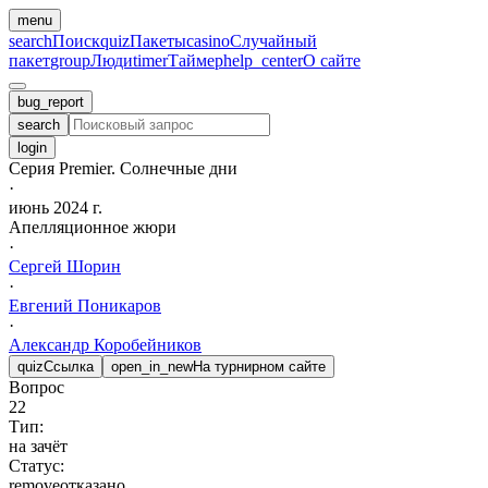
menu
search
Поиск
quiz
Пакеты
casino
Случайный
пакет
group
Люди
timer
Таймер
help_center
О сайте
bug_report
search
login
Серия Premier. Солнечные дни
·
июнь 2024 г.
Апелляционное жюри
·
Сергей
Шорин
·
Евгений
Поникаров
·
Александр
Коробейников
quiz
Ссылка
open_in_new
На турнирном сайте
Вопрос
22
Тип:
на зачёт
Статус:
remove
отказано