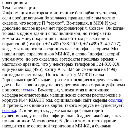
done
принята
Текст апелляции:
Информация в авторском источнике безнадёжно устарела,
если вообще когда-либо являлась правильной: там честно
сказано, что корпус П "теряют". Во-первых, в МИФИ уже
довольно долгое время нет профилактория. Совсем. Он когда-
то был в одном здании с поликлиникой, но теперь этих
комнатах живут охранники - нам об этом рассказали в
справочной (телефон +7 (495) 788-56-99, +7 (499) 324-77-77),
когда мы попросили соединить нас с профилакторием. Мы
нашли пару справочников МИФИ, в слово "профилакторий"
упомянуто, но это оказались артефакты прошлых времен -
настолько древних, что у некоторых телефонов 324-ХХ-ХХ
еще указан код (495), хотя у АТС 324 он сменился на (499)
пятнадцать лет назад. Поиск по сайту МИФИ слова
"профилакторий" выдает три не относящиеся к делу ссылки:
две на Балаково и одну на несуществующую страницу форума
вопросов:
ссылка
Во-вторых, упомянутая в источнике
кафедра компьютерных медицинских систем расположена в
корпусе №44 КВАНТ (см. официальный сайт кафеды
ссылка
)
В-третьих, как видно из карты, такого корпуса не существует:
ссылка
.
И, в-четвертых, даже когда профилакторий
существовал, у него был официальный адрес такой же, как у
поликлиники: Москворечье, 6. Дело в том, что это здание
находится вне основной территории МИФИ, а буквами