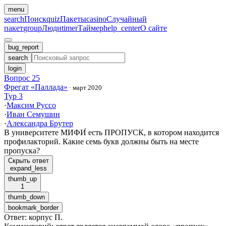
menu
search
Поиск
quiz
Пакеты
casino
Случайный
пакет
group
Люди
timer
Таймер
help_center
О сайте
bug_report
search
login
Вопрос 25
Фрегат «Паллада»
·
март 2020
Тур 3
·
Максим Руссо
·
Иван Семушин
·
Александра Брутер
В университете МИФИ́ есть ПРОПУСК, в котором находится
профилакторий. Какие семь букв должны быть на месте
пропуска?
Скрыть ответ
expand_less
thumb_up
1
thumb_down
bookmark_border
Ответ
:
корпус П.