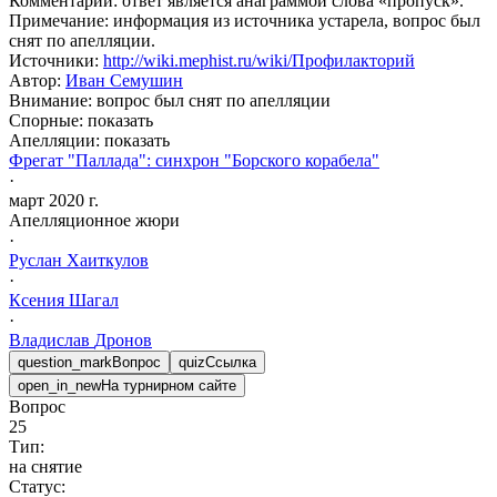
Комментарий
:
ответ является анаграммой слова «пропуск».
Примечание: информация из источника устарела, вопрос был
снят по апелляции.
Источники
:
http://wiki.mephist.ru/wiki/Профилакторий
Автор
:
Иван Семушин
Внимание: вопрос был снят по апелляции
Спорные:
показать
Апелляции:
показать
Фрегат "Паллада": синхрон "Борского корабела"
·
март 2020 г.
Апелляционное жюри
·
Руслан
Хаиткулов
·
Ксения
Шагал
·
Владислав
Дронов
question_mark
Вопрос
quiz
Ссылка
open_in_new
На турнирном сайте
Вопрос
25
Тип:
на снятие
Статус: