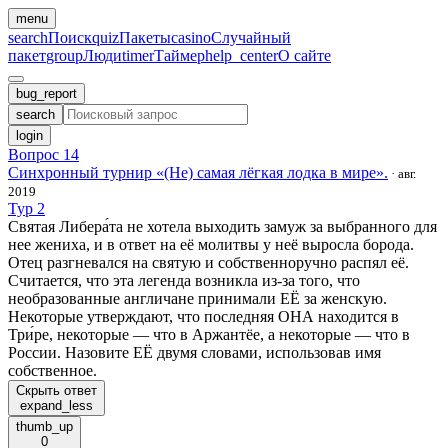
menu
search
Поиск
quiz
Пакеты
casino
Случайный
пакет
group
Люди
timer
Таймер
help_center
О сайте
bug_report
search
login
Вопрос 14
Синхронный турнир «(Не) самая лёгкая лодка в мире».
·
авг.
2019
Тур 2
Святая Либера́та не хотела выходить замуж за выбранного для
нее жениха, и в ответ на её молитвы у неё выросла борода.
Отец разгневался на святую и собственноручно распял её.
Считается, что эта легенда возникла из-за того, что
необразованные англичане принимали ЕЁ за женскую.
Некоторые утверждают, что последняя ОНА находится в
Три́ре, некоторые — что в Аржантёе, а некоторые — что в
России. Назовите ЕЁ двумя словами, использовав имя
собственное.
Скрыть ответ
expand_less
thumb_up
0