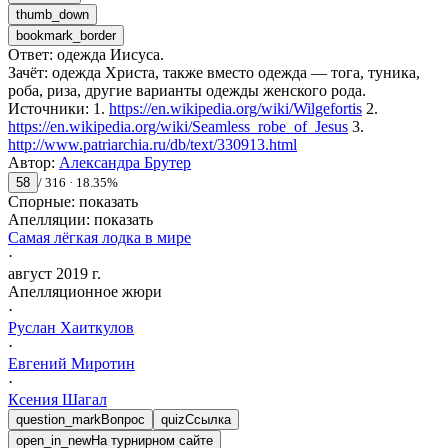
thumb_down
bookmark_border
Ответ
:
одежда Иисуса.
Зачёт
:
одежда Христа, также вместо одежда — тога, туника,
роба, риза, другие варианты одежды женского рода.
Источники
:
1.
https://en.wikipedia.org/wiki/Wilgefortis
2.
https://en.wikipedia.org/wiki/Seamless_robe_of_Jesus
3.
http://www.patriarchia.ru/db/text/330913.html
Автор
:
Александра Брутер
58
/
316
·
18.35
%
Спорные:
показать
Апелляции:
показать
Самая лёгкая лодка в мире
·
август 2019 г.
Апелляционное жюри
·
Руслан
Хаиткулов
·
Евгений
Миротин
·
Ксения
Шагал
question_mark
Вопрос
quiz
Ссылка
open_in_new
На турнирном сайте