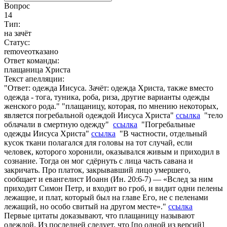
Вопрос
14
Тип:
на зачёт
Статус:
remove
отказано
Ответ команды:
плащаница Христа
Текст апелляции:
"Ответ: одежда Иисуса. Зачёт: одежда Христа, также вместо
одежда - тога, туника, роба, риза, другие варианты одежды
женского рода." "плащаницу, которая, по мнению некоторых,
является погребальной одеждой Иисуса Христа"
ссылка
" тело
облачали в смертную одежду"
ссылка
" Погребальные
одежды Иисуса Христа"
ссылка
" В частности, отдельный
кусок ткани полагался для головы на тот случай, если
человек, которого хоронили, оказывался живым и приходил в
сознание. Тогда он мог сдёрнуть с лица часть савана и
закричать. Про платок, закрывавший лицо умершего,
сообщает и евангелист Иоанн (Ин. 20:6-7) — «Вслед за ним
приходит Симон Петр, и входит во гроб, и видит одни пелены
лежащие, и плат, который был на главе Его, не с пеленами
лежащий, но особо свитый на другом месте»."
ссылка
Первые цитаты доказывают, что плащаницу называют
одеждой. Из последней следует, что [по одной из версий]