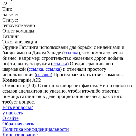
22
Тип:
на зачёт
Статус:
remove
отказано
Ответ команды:
Гатлинг
Текст апелляции:
Орудие Гатлинга использовали для борьбы с индейцами и
бандитами на Диком Западе (
ссылка
),
что помогало вести
бизнес, например: строительство железных дорог, добыча
нефти, выпуск оружия (
ссылка
)
Орудие сравнивали с
шарманкой (
ссылка
,
ссылка
)
и отмечали простоту
использования (
ссылка
)
Просим засчитать ответ команды.
Комментарий АЖ:
Отклонить (3:0). Ответ противоречит фактам. Ни по одной из
ссылок апеллянтов не указано, чтобы кто-либо отметил
помощь гатлингов в деле процветания бизнеса, как этого
требует вопрос.
Есть вопросы
?
у нас есть
О сайте
Обратная связь
Политика конфиденциальности
Лицензирование