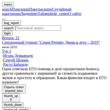
menu
search
Поиск
quiz
Пакеты
casino
Случайный
пакет
group
Люди
timer
Таймер
help_center
О сайте
bug_report
search
login
Вопрос 22
Синхронный турнир "Серия Premier. Дверь в лето – 2019"
·
июнь 2019
Тур 2
·
Игорь Демьянцев
·
Сергей Шорин
·
Расул Бабазаде
Одни отмечали ЕГО помощь в деле процветания бизнеса,
другие сравнивали с шарманкой за схожесть издаваемых
звуков и простоту в обращении. Какая фамилия входит в ЕГО
название?
Скрыть ответ
expand_less
thumb_up
0
thumb_down
bookmark_border