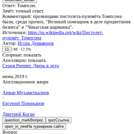
Ответ
:
Томпсон.
Зачёт
:
точный ответ.
Комментарий
:
прозвищами пистолета-пулемёта Томпсона
были, среди прочих, "Великий помощник в деле процветания
бизнеса" и "Чикагская шарманка".
Источники
:
https://ru.wikipedia.org/wiki/Пистолет-
пулемёт_Томпсона
Автор
:
Игорь Демьянцев
11
/
88
·
12.5
%
Спорные:
показать
Апелляции:
показать
Серия Premier. Дверь в лето
·
июнь 2019 г.
Апелляционное жюри
·
Анвар
Мухаметкалиев
·
Евгений
Поникаров
·
Дмитрий
Коган
question_mark
Вопрос
quiz
Ссылка
open_in_new
На турнирном сайте
Вопрос