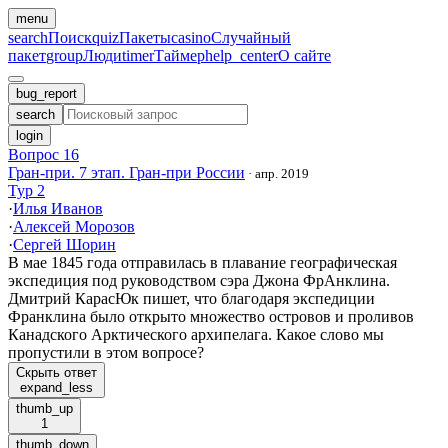
menu
search
Поиск
quiz
Пакеты
casino
Случайный
пакет
group
Люди
timer
Таймер
help_center
О сайте
bug_report
search
login
Вопрос 16
Гран-при. 7 этап. Гран-при России
·
апр. 2019
Тур 2
·
Илья Иванов
·
Алексей Морозов
·
Сергей Шорин
В мае 1845 года отправилась в плавание географическая
экспедиция под руководством сэра Джона ФрАнклина.
Дмитрий КарасЮк пишет, что благодаря экспедиции
Франклина было открыто множество островов и проливов
Канадского Арктического архипелага. Какое слово мы
пропустили в этом вопросе?
Скрыть ответ
expand_less
thumb_up
1
thumb_down