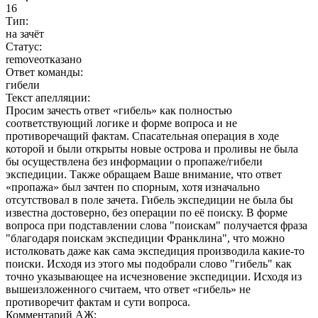
16
Тип:
на зачёт
Статус:
remove
отказано
Ответ команды:
гибели
Текст апелляции:
Просим зачесть ответ «гибель» как полностью
соответствующий логике и форме вопроса и не
противоречащий фактам. Спасательная операция в ходе
которой и были открыты новые острова и проливы не была
бы осуществлена без информации о пропаже/гибели
экспедиции. Также обращаем Ваше внимание, что ответ
«пропажа» был зачтен по спорным, хотя изначально
отсутствовал в поле зачета. Гибель экспедиции не была бы
известна достоверно, без операции по её поиску. В форме
вопроса при подставлении слова "поискам" получается фраза
"благодаря поискам экспедиции Франклина", что можно
истолковать даже как сама экспедиция производила какие-то
поиски. Исходя из этого мы подобрали слово "гибель" как
точно указывающее на исчезновение экспедиции. Исходя из
вышеизложенного считаем, что ответ «гибель» не
противоречит фактам и сути вопроса.
Комментарий АЖ: