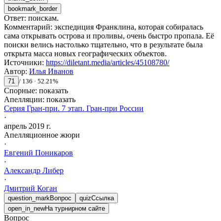
bookmark_border
Ответ
:
поискам.
Комментарий
:
экспедиция Франклина, которая собиралась
сама открывать острова и проливы, очень быстро пропала. Её
поиски велись настолько тщательно, что в результате была
открыта масса новых географических объектов.
Источники
:
https://diletant.media/articles/45108780/
Автор
:
Илья Иванов
71
/
136
·
52.21
%
Спорные:
показать
Апелляции:
показать
Серия Гран-при. 7 этап. Гран-при России
·
апрель 2019 г.
Апелляционное жюри
·
Евгений
Поникаров
·
Александр
Либер
·
Дмитрий
Коган
question_mark
Вопрос
quiz
Ссылка
open_in_new
На турнирном сайте
Вопрос