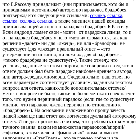
что Б.Расселу принадлежит (или приписывается, хотя бы и
приводимым источником) авторство парадокса брадобрея,
подтверждается следующими ссылками:
ссылка
,
ссылка
,
ссылка
,
ссылка
,
ссылка
,
а также мнением нашей команды,
приписывающей авторство парадокса брадобрея Б.Расселу.
Если андроид ломает свои «мозги» от парадокса лжеца, то и
от парадокса брадобрея у него «мозги» сломаются, так как
решения «да/нет» ни для «лжеца», ни для «брадобрея» не
существует (для «лжеца» правильный ответ – «это
утверждение ни истинно, ни ложно», для «брадобрея» -
«такого брадобрея не существует»). Также отмечу, что
условия, заданные текстом вопроса, не говорили о том, что в
ответе должен был быть парадокс наиболее древнего автора,
или автора-средиземноморца. Следовательно, наш ответ по
всем параметрам соответствует условиям, заданным текстом
вопроса для ответа, каких-либо дополнительных отсечек/
меток в вопросе не было; также не было меток/отсечек насчет
того, что нужен первичный парадокс (если где-то существует
мнение, что парадокс лжеца первичен по отношению к
«брадобрею»). На основании изложенного прошу зачесть
нашей команде наш ответ как логически дуальный авторскому
ответу. И не для протокола: считаем, что требовать от команды
точного знания, каким из множества парадоксов/апорий/
софизмов, в том числе и "фамильных", ломали «мозг»
андроидам из «СтарТрека» - это за гранью добра и зла.