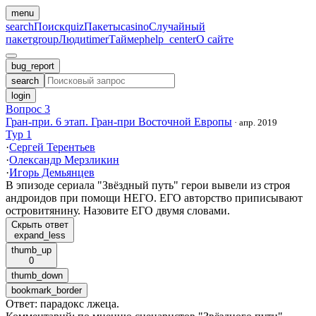
menu
search
Поиск
quiz
Пакеты
casino
Случайный
пакет
group
Люди
timer
Таймер
help_center
О сайте
bug_report
search
login
Вопрос 3
Гран-при. 6 этап. Гран-при Восточной Европы
·
апр. 2019
Тур 1
·
Сергей Терентьев
·
Олександр Мерзликин
·
Игорь Демьянцев
В эпизоде сериала "Звёздный путь" герои вывели из строя
андроидов при помощи НЕГО. ЕГО авторство приписывают
островитянину. Назовите ЕГО двумя словами.
Скрыть ответ
expand_less
thumb_up
0
thumb_down
bookmark_border
Ответ
:
парадокс лжеца.