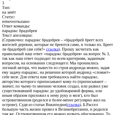
3
Тип:
на зачёт
Статус:
remove
отказано
Ответ команды:
парадокс брадобрея
Текст апелляции:
(Справочно: парадокс брадобрея – «брадобрей бреет всех
жителей деревни, которые не бреются сами, и только их. Бреет
ли брадобрей сам себя?»
ссылка
).
Прошу засчитать как
правильный наш ответ «парадокс брадобрея» на вопрос № 3,
так как наш ответ подходит по всем критериям, заданным
вопросом, на основании следующего: Мы прониклись
логикой автора, что вывести из строя андроида можно, задав
ему задачу-парадокс, на решении которой андроид «сломает»
себе мозг. Для ответа нам требовалось найти парадокс,
авторство которого приписывают кому-то (приписывают –
значит, по чьему-то мнению человек создал, или развил уже
существовавший парадокс до удобоваримой формы, или
иным образом приложил к нему руку и мозг), кто был
островитянином (родился и более-менее регулярно жил на
острове). Судя из статьи Википедии(
ссылка
),
Б.Рассел
большую часть жизни провел в Великобритании, и родился
там же. Островитянином его можно назвать обоснованно. То,