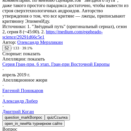
Комментарий
:
по мнению сценаристов "Звёздного пути",
даже такого простого парадокса достаточно, чтобы вывести из
строя сверхтехнологичных андроидов. Авторство
утверждения о том, что все критяне — лжецы, приписывают
критянину ЭпименИду.
Источники
:
1. "Звёздный путь" (оригинальный сериал), сезон
2, серия 8 (~45:00).
2.
https://medium.com/eggheado-
science/29291d66c5e1
Автор
:
Олександр Мерзликин
52
/
133
·
39.1
%
Спорные:
показать
Апелляции:
показать
Серия Гран-при. 6 этап. Гран-при Восточной Европы
·
апрель 2019 г.
Апелляционное жюри
·
Евгений
Поникаров
·
Александр
Либер
·
Дмитрий
Коган
question_mark
Вопрос
quiz
Ссылка
open_in_new
На турнирном сайте
Вопрос