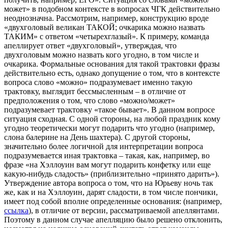
может» в подобном контексте в вопросах ЧГК действительно
неоднозначна. Рассмотрим, например, конструкцию вроде
«двухголовый великан ТАКОЙ; очкарика можно назвать
ТАКИМ» с ответом «четырехглазый». К примеру, команда
апеллирует ответ «двухголовый», утверждая, что
двухголовым можно назвать кого угодно, в том числе и
очкарика. Формальные основания для такой трактовки фразы
действительно есть, однако допущение о том, что в контексте
вопроса слово «можно» подразумевает именно такую
трактовку, выглядит бессмысленным – в отличие от
предположения о том, что слово «можно/может»
подразумевает трактовку «такое бывает». В данном вопросе
ситуация сходная. С одной стороны, на любой праздник кому
угодно теоретически могут подарить что угодно (например,
слона балерине на День шахтера). С другой стороны,
значительно более логичной для интерпретации вопроса
подразумевается иная трактовка – такая, как, например, во
фразе «на Хэллоуин вам могут подарить конфетку или еще
какую-нибудь сладость» (приблизительно «принято дарить»).
Утверждение автора вопроса о том, что на Юрьеву ночь так
же, как и на Хэллоуин, дарят сладости, в том числе пончики,
имеет под собой вполне определенные основания: (например,
ссылка
),
в отличие от версии, рассматриваемой апеллянтами.
Поэтому в данном случае апелляцию было решено отклонить,