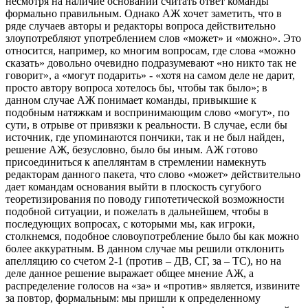
несмотря на наличие оснований считать ответ команды
формально правильным. Однако АЖ хочет заметить, что в
ряде случаев авторы и редакторы вопроса действительно
злоупотребляют употреблением слов «может» и «можно». Это
относится, например, ко многим вопросам, где слова «можно
сказать» довольно очевидно подразумевают «но никто так не
говорит», а «могут подарить» - «хотя на самом деле не дарит,
просто автору вопроса хотелось бы, чтобы так было»; в
данном случае АЖ понимает команды, привыкшие к
подобным натяжкам и воспринимающим слово «могут», по
сути, в отрыве от привязки к реальности. В случае, если бы
источник, где упоминаются пончики, так и не был найден,
решение АЖ, безусловно, было бы иным. АЖ готово
присоединиться к апеллянтам в стремлении намекнуть
редакторам данного пакета, что слово «может» действительно
дает командам основания выйти в плоскость сугубого
теоретизирования по поводу гипотетической возможности
подобной ситуации, и пожелать в дальнейшем, чтобы в
последующих вопросах, с которыми мы, как игроки,
столкнемся, подобное словоупотребление было бы как можно
более аккуратным. В данном случае мы решили отклонить
апелляцию со счетом 2-1 (против – ДВ, СГ, за – ТС), но на
деле данное решение выражает общее мнение АЖ, а
распределение голосов на «за» и «против» является, извините
за повтор, формальным: мы пришли к определенному