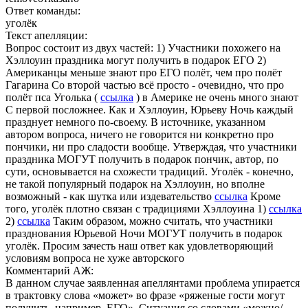
Ответ команды:
уголёк
Текст апелляции:
Вопрос состоит из двух частей: 1) Участники похожего на
Хэллоуин праздника могут получить в подарок ЕГО 2)
Американцы меньше знают про ЕГО полёт, чем про полёт
Гагарина Со второй частью всё просто - очевидно, что про
полёт пса Уголька (
ссылка
) в Америке не очень много знают
С первой посложнее. Как и Хэллоуин, Юрьеву Ночь каждый
празднует немного по-своему. В источнике, указанном
автором вопроса, ничего не говорится ни конкретно про
пончики, ни про сладости вообще. Утверждая, что участники
праздника МОГУТ получить в подарок пончик, автор, по
сути, основывается на схожести традиций. Уголёк - конечно,
не такой популярный подарок на Хэллоуин, но вполне
возможный - как шутка или издевательство
ссылка
Кроме
того, уголёк плотно связан с традициями Хэллоуина 1)
ссылка
2)
ссылка
Таким образом, можно считать, что участники
празднования Юрьевой Ночи МОГУТ получить в подарок
уголёк. Просим зачесть наш ответ как удовлетворяющий
условиям вопроса не хуже авторского
Комментарий АЖ:
В данном случае заявленная апеллянтами проблема упирается
в трактовку слова «может» во фразе «ряженые гости могут
получить, например, ЕГО». Ситуация со словами «можно/